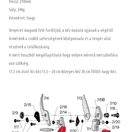
Hossz: 210mm
Súly: 290g
Kézméret: Nagy
Tenyeret magunk felé fordítjuk, a kéz mutató ujjának a végétől
lemérünk a csukló szélességének középvonala és a tenyér alsó
részének a találkozásáig.
A mért hosszból megállapítható hogy milyen méretű metszőollóra
van szükség.
17,5 cm alatt kis kéz 17,5 – 20 cm közepes kéz 20 cm fölött nagy kéz.