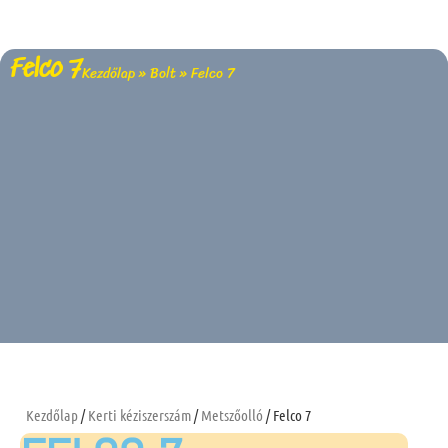
Felco 7
Kezdőlap
»
Bolt
»
Felco 7
Kezdőlap
/
Kerti kéziszerszám
/
Metszőolló
/ Felco 7