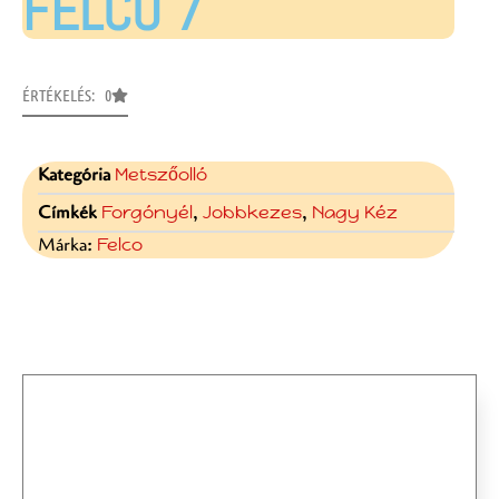
FELCO 7
ÉRTÉKELÉS: 0
Kategória
Metszőolló
Címkék
Forgónyél
,
Jobbkezes
,
Nagy Kéz
Márka:
Felco