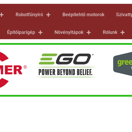
Robotfűnyíró
Beépítehtő motorok
Szivatt
Építőiparigép
Növényitápok
Rólunk