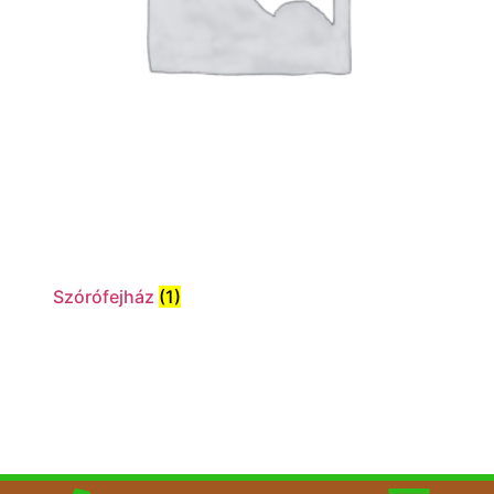
Szórófejház
(1)