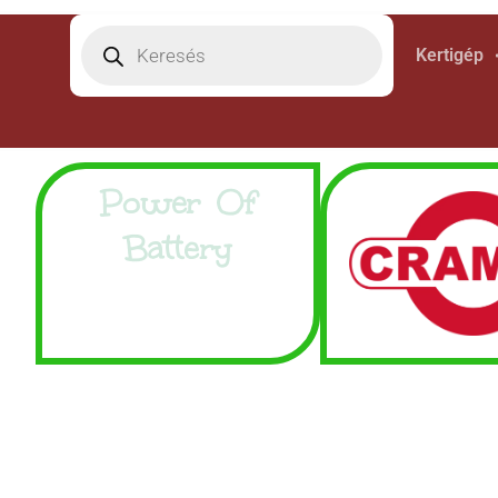
Kertigép
Power Of
Battery