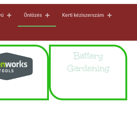
yú
Öntözés
Kerti kéziszerszám
Battery
Gardening