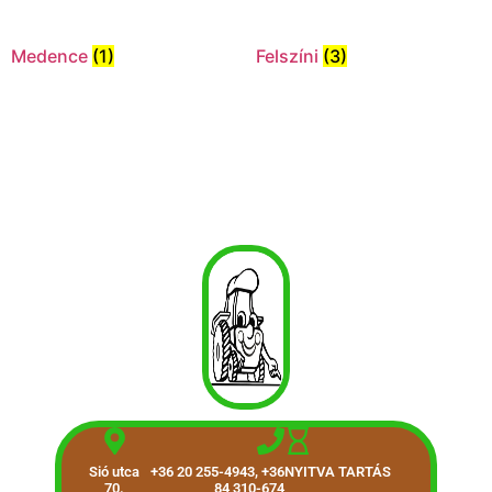
Medence
(1)
Felszíni
(3)
Sió utca
+36 20 255-4943, +36
NYITVA TARTÁS
70.
84 310-674