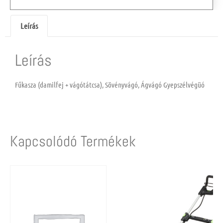
Leírás
Leírás
Fűkasza (damilfej + vágótátcsa), Sövényvágó, Ágvágó Gyepszélvégüó
Kapcsolódó Termékek