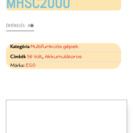
MHSC2000
ÉRTÉKELÉS: 0
Kategória
Multifunkciós gépek
Címkék
56 Volt
,
Akkumulátoros
Márka:
EGO